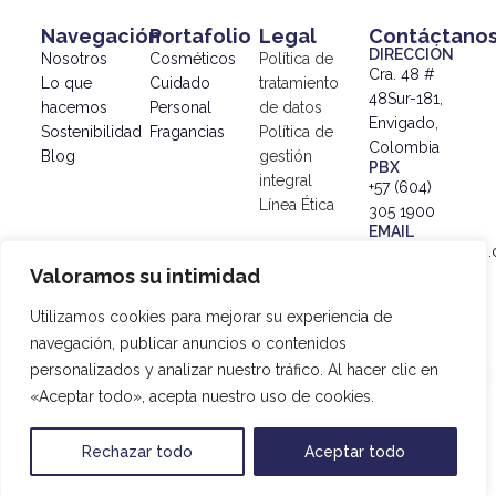
Navegación
Portafolio
Legal
Contáctano
DIRECCIÓN
Nosotros
Cosméticos
Política de
Cra. 48 #
Lo que
Cuidado
tratamiento
48Sur-181,
hacemos
Personal
de datos
Envigado,
Sostenibilidad
Fragancias
Política de
Colombia
Blog
gestión
PBX
integral
+57 (604)
Línea Ética
305 1900
EMAIL
info@simex.com.
Valoramos su intimidad
© 2024
SIMEX |
Utilizamos cookies para mejorar su experiencia de
Política de
navegación, publicar anuncios o contenidos
tratamiento
personalizados y analizar nuestro tráfico. Al hacer clic en
de datos
|
«Aceptar todo», acepta nuestro uso de cookies.
Desarrollado
por
20SAgencia
Rechazar todo
Aceptar todo