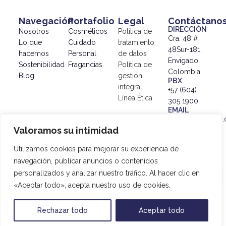
Navegación
Portafolio
Legal
Contáctano
DIRECCIÓN
Nosotros
Cosméticos
Política de
Cra. 48 #
Lo que
Cuidado
tratamiento
48Sur-181,
hacemos
Personal
de datos
Envigado,
Sostenibilidad
Fragancias
Política de
Colombia
Blog
gestión
PBX
integral
+57 (604)
Línea Ética
305 1900
EMAIL
info@simex.com.
Valoramos su intimidad
© 2024
SIMEX |
Utilizamos cookies para mejorar su experiencia de
Política de
navegación, publicar anuncios o contenidos
tratamiento
personalizados y analizar nuestro tráfico. Al hacer clic en
de datos
|
«Aceptar todo», acepta nuestro uso de cookies.
Desarrollado
por
20SAgencia
Rechazar todo
Aceptar todo