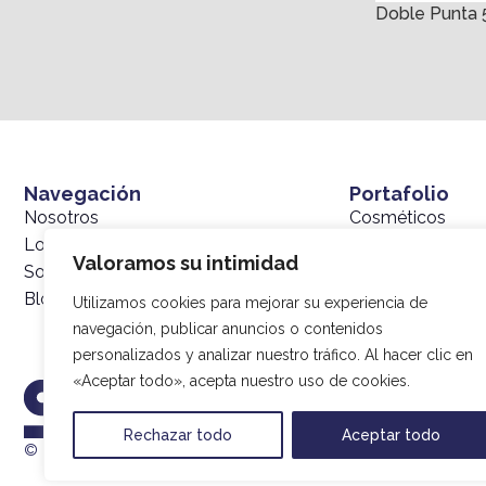
Doble Punta 
Navegación
Portafolio
Nosotros
Cosméticos
Lo que hacemos
Cuidado Persona
Valoramos su intimidad
Sostenibilidad
Fragancias
Blog
Utilizamos cookies para mejorar su experiencia de
navegación, publicar anuncios o contenidos
personalizados y analizar nuestro tráfico. Al hacer clic en
«Aceptar todo», acepta nuestro uso de cookies.
Rechazar todo
Aceptar todo
© 2025 SIMEX |
Política de tratamiento de datos
| Desarrollado p