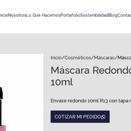
nicio
Nosotros
Lo Que Hacemos
Portafolio
Sostenibilidad
Blog
Conta
Inicio
Cosméticos
Máscaras
Másca
Máscara Redondo
10ml
Envase redondo 10ml R13 con tapa 
COTIZAR MI PEDIDO