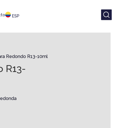
cto
ESP
ra Redondo R13-10ml
 R13-
redonda