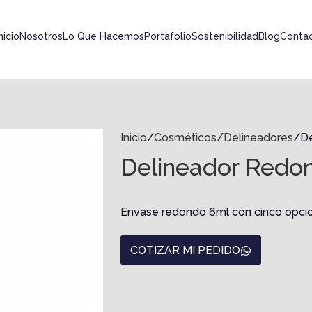
nicio
Nosotros
Lo Que Hacemos
Portafolio
Sostenibilidad
Blog
Conta
Inicio
Cosméticos
Delineadores
D
Delineador Redo
Envase redondo 6ml con cinco opci
COTIZAR MI PEDIDO