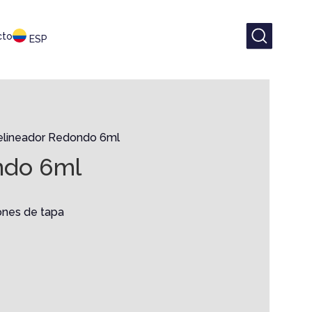
cto
ESP
elineador Redondo 6ml
ndo 6ml
ones de tapa