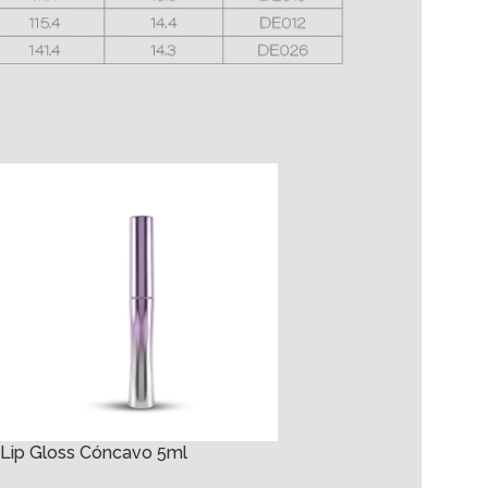
Lip Gloss Cóncavo 5ml
Lip Gloss Redondo 3m