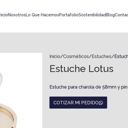
nicio
Nosotros
Lo Que Hacemos
Portafolio
Sostenibilidad
Blog
Conta
Inicio
Cosméticos
Estuches
Estuc
Estuche Lotus
Estuche para charola de 58mm y pin 
COTIZAR MI PEDIDO