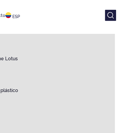
cto
ESP
he Lotus
plástico