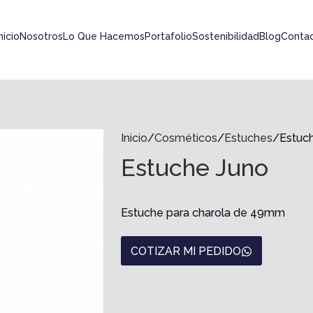
nicio
Nosotros
Lo Que Hacemos
Portafolio
Sostenibilidad
Blog
Conta
Inicio
Cosméticos
Estuches
Estuc
Estuche Juno
Estuche para charola de 49mm
COTIZAR MI PEDIDO