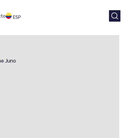
cto
ESP
he Juno